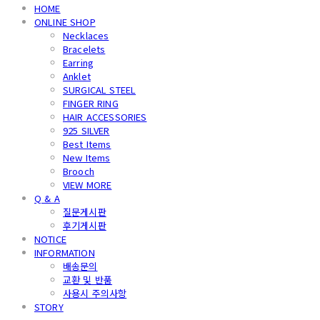
HOME
ONLINE SHOP
Necklaces
Bracelets
Earring
Anklet
SURGICAL STEEL
FINGER RING
HAIR ACCESSORIES
925 SILVER
Best Items
New Items
Brooch
VIEW MORE
Q & A
질문게시판
후기게시판
NOTICE
INFORMATION
배송문의
교환 및 반품
사용시 주의사항
STORY