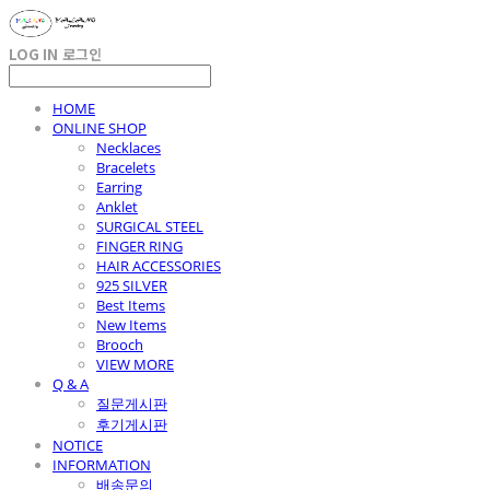
LOG IN
로그인
HOME
ONLINE SHOP
Necklaces
Bracelets
Earring
Anklet
SURGICAL STEEL
FINGER RING
HAIR ACCESSORIES
925 SILVER
Best Items
New Items
Brooch
VIEW MORE
Q & A
질문게시판
후기게시판
NOTICE
INFORMATION
배송문의