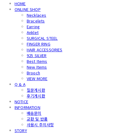
HOME
ONLINE SHOP
Necklaces
Bracelets
Earring
Anklet
SURGICAL STEEL
FINGER RING
HAIR ACCESSORIES
925 SILVER
Best Items
New Items
Brooch
VIEW MORE
Q & A
질문게시판
후기게시판
NOTICE
INFORMATION
배송문의
교환 및 반품
사용시 주의사항
STORY