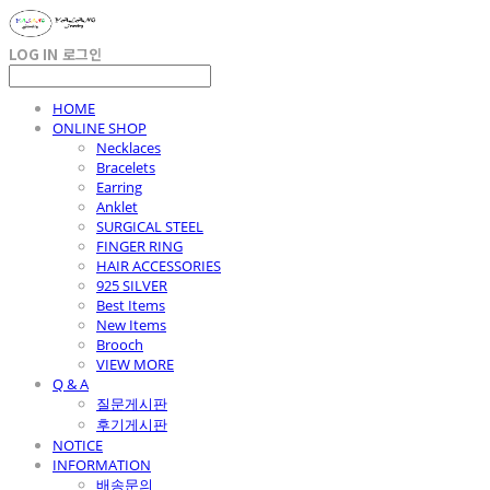
LOG IN
로그인
HOME
ONLINE SHOP
Necklaces
Bracelets
Earring
Anklet
SURGICAL STEEL
FINGER RING
HAIR ACCESSORIES
925 SILVER
Best Items
New Items
Brooch
VIEW MORE
Q & A
질문게시판
후기게시판
NOTICE
INFORMATION
배송문의