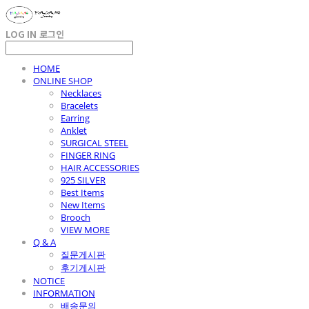
LOG IN
로그인
HOME
ONLINE SHOP
Necklaces
Bracelets
Earring
Anklet
SURGICAL STEEL
FINGER RING
HAIR ACCESSORIES
925 SILVER
Best Items
New Items
Brooch
VIEW MORE
Q & A
질문게시판
후기게시판
NOTICE
INFORMATION
배송문의