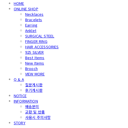
HOME
ONLINE SHOP
Necklaces
Bracelets
Earring
Anklet
SURGICAL STEEL
FINGER RING
HAIR ACCESSORIES
925 SILVER
Best Items
New Items
Brooch
VIEW MORE
Q & A
질문게시판
후기게시판
NOTICE
INFORMATION
배송문의
교환 및 반품
사용시 주의사항
STORY