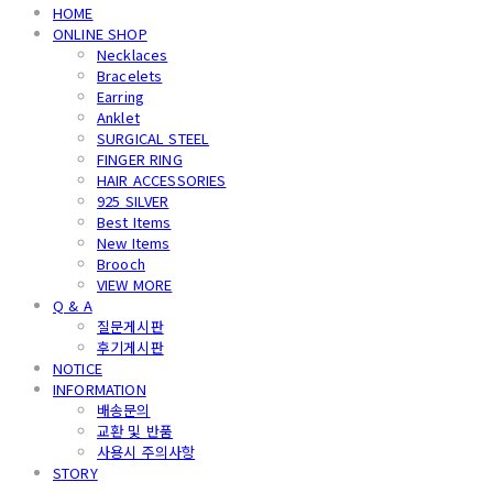
HOME
ONLINE SHOP
Necklaces
Bracelets
Earring
Anklet
SURGICAL STEEL
FINGER RING
HAIR ACCESSORIES
925 SILVER
Best Items
New Items
Brooch
VIEW MORE
Q & A
질문게시판
후기게시판
NOTICE
INFORMATION
배송문의
교환 및 반품
사용시 주의사항
STORY