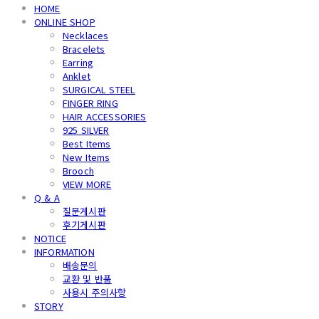
HOME
ONLINE SHOP
Necklaces
Bracelets
Earring
Anklet
SURGICAL STEEL
FINGER RING
HAIR ACCESSORIES
925 SILVER
Best Items
New Items
Brooch
VIEW MORE
Q & A
질문게시판
후기게시판
NOTICE
INFORMATION
배송문의
교환 및 반품
사용시 주의사항
STORY