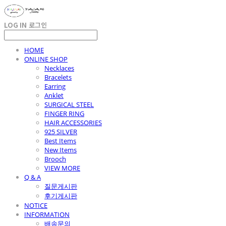
LOG IN
로그인
HOME
ONLINE SHOP
Necklaces
Bracelets
Earring
Anklet
SURGICAL STEEL
FINGER RING
HAIR ACCESSORIES
925 SILVER
Best Items
New Items
Brooch
VIEW MORE
Q & A
질문게시판
후기게시판
NOTICE
INFORMATION
배송문의