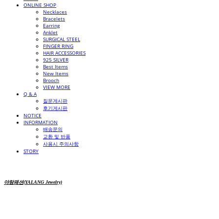
ONLINE SHOP
Necklaces
Bracelets
Earring
Anklet
SURGICAL STEEL
FINGER RING
HAIR ACCESSORIES
925 SILVER
Best Items
New Items
Brooch
VIEW MORE
Q & A
질문게시판
후기게시판
NOTICE
INFORMATION
배송문의
교환 및 반품
사용시 주의사항
STORY
야랑패션(YALANG Jewelry)