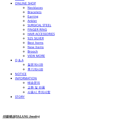
ONLINE SHOP
Necklaces
Bracelets
Earring
Anklet
SURGICAL STEEL
FINGER RING
HAIR ACCESSORIES
925 SILVER
Best Items
New Items
Brooch
VIEW MORE
Q & A
질문게시판
후기게시판
NOTICE
INFORMATION
배송문의
교환 및 반품
사용시 주의사항
STORY
야랑패션(YALANG Jewelry)