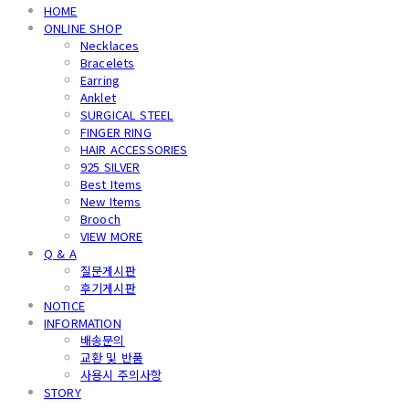
HOME
ONLINE SHOP
Necklaces
Bracelets
Earring
Anklet
SURGICAL STEEL
FINGER RING
HAIR ACCESSORIES
925 SILVER
Best Items
New Items
Brooch
VIEW MORE
Q & A
질문게시판
후기게시판
NOTICE
INFORMATION
배송문의
교환 및 반품
사용시 주의사항
STORY