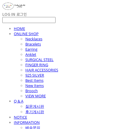
LOG IN
로그인
HOME
ONLINE SHOP
Necklaces
Bracelets
Earring
Anklet
SURGICAL STEEL
FINGER RING
HAIR ACCESSORIES
925 SILVER
Best Items
New Items
Brooch
VIEW MORE
Q & A
질문게시판
후기게시판
NOTICE
INFORMATION
배송문의