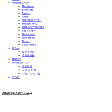
ONLINE SHOP
Necklaces
Bracelets
Earring
Anklet
SURGICAL STEEL
FINGER RING
HAIR ACCESSORIES
925 SILVER
Best Items
New Items
Brooch
VIEW MORE
Q & A
질문게시판
후기게시판
NOTICE
INFORMATION
배송문의
교환 및 반품
사용시 주의사항
STORY
야랑패션(YALANG Jewelry)