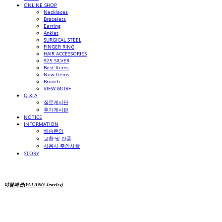
ONLINE SHOP
Necklaces
Bracelets
Earring
Anklet
SURGICAL STEEL
FINGER RING
HAIR ACCESSORIES
925 SILVER
Best Items
New Items
Brooch
VIEW MORE
Q & A
질문게시판
후기게시판
NOTICE
INFORMATION
배송문의
교환 및 반품
사용시 주의사항
STORY
야랑패션(YALANG Jewelry)