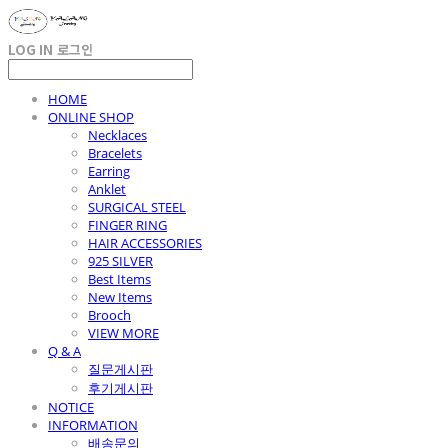
LOG IN
로그인
HOME
ONLINE SHOP
Necklaces
Bracelets
Earring
Anklet
SURGICAL STEEL
FINGER RING
HAIR ACCESSORIES
925 SILVER
Best Items
New Items
Brooch
VIEW MORE
Q & A
질문게시판
후기게시판
NOTICE
INFORMATION
배송문의