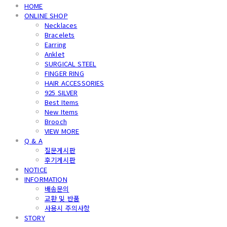
HOME
ONLINE SHOP
Necklaces
Bracelets
Earring
Anklet
SURGICAL STEEL
FINGER RING
HAIR ACCESSORIES
925 SILVER
Best Items
New Items
Brooch
VIEW MORE
Q & A
질문게시판
후기게시판
NOTICE
INFORMATION
배송문의
교환 및 반품
사용시 주의사항
STORY