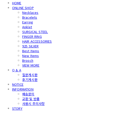
HOME
ONLINE SHOP
Necklaces
Bracelets
Earring
Anklet
SURGICAL STEEL
FINGER RING
HAIR ACCESSORIES
925 SILVER
Best Items
New Items
Brooch
VIEW MORE
Q & A
질문게시판
후기게시판
NOTICE
INFORMATION
배송문의
교환 및 반품
사용시 주의사항
STORY