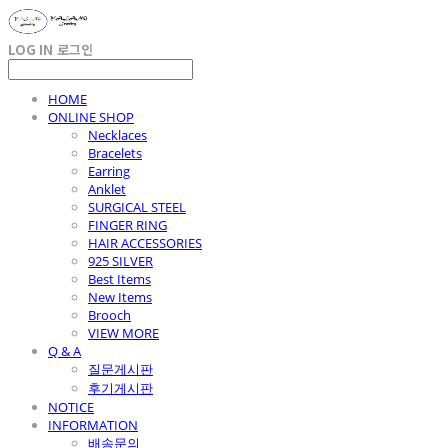
LOG IN
로그인
HOME
ONLINE SHOP
Necklaces
Bracelets
Earring
Anklet
SURGICAL STEEL
FINGER RING
HAIR ACCESSORIES
925 SILVER
Best Items
New Items
Brooch
VIEW MORE
Q & A
질문게시판
후기게시판
NOTICE
INFORMATION
배송문의