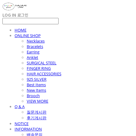
LOG IN
로그인
HOME
ONLINE SHOP
Necklaces
Bracelets
Earring
Anklet
SURGICAL STEEL
FINGER RING
HAIR ACCESSORIES
925 SILVER
Best Items
New Items
Brooch
VIEW MORE
Q & A
질문게시판
후기게시판
NOTICE
INFORMATION
배송문의