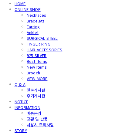
HOME
ONLINE SHOP
Necklaces
Bracelets
Earring
Anklet
SURGICAL STEEL
FINGER RING
HAIR ACCESSORIES
925 SILVER
Best Items
New Items
Brooch
VIEW MORE
Q & A
질문게시판
후기게시판
NOTICE
INFORMATION
배송문의
교환 및 반품
사용시 주의사항
STORY