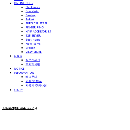
ONLINE SHOP
Necklaces
Bracelets
Earring
Anklet
SURGICAL STEEL
FINGER RING
HAIR ACCESSORIES
925 SILVER
Best Items
New Items
Brooch
VIEW MORE
Q & A
질문게시판
후기게시판
NOTICE
INFORMATION
배송문의
교환 및 반품
사용시 주의사항
STORY
야랑패션(YALANG Jewelry)