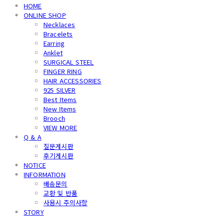
HOME
ONLINE SHOP
Necklaces
Bracelets
Earring
Anklet
SURGICAL STEEL
FINGER RING
HAIR ACCESSORIES
925 SILVER
Best Items
New Items
Brooch
VIEW MORE
Q & A
질문게시판
후기게시판
NOTICE
INFORMATION
배송문의
교환 및 반품
사용시 주의사항
STORY