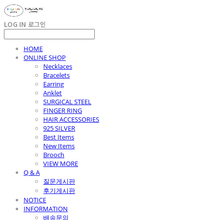
LOG IN
로그인
HOME
ONLINE SHOP
Necklaces
Bracelets
Earring
Anklet
SURGICAL STEEL
FINGER RING
HAIR ACCESSORIES
925 SILVER
Best Items
New Items
Brooch
VIEW MORE
Q & A
질문게시판
후기게시판
NOTICE
INFORMATION
배송문의