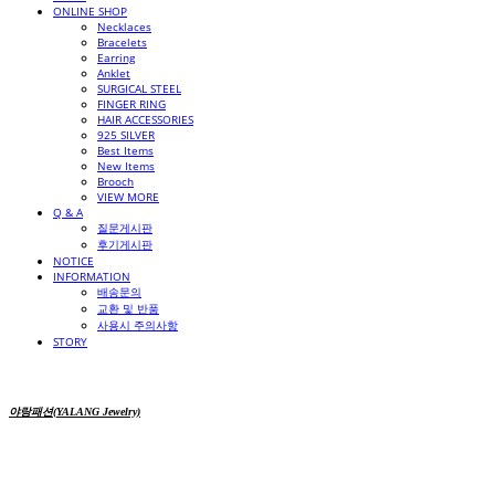
ONLINE SHOP
Necklaces
Bracelets
Earring
Anklet
SURGICAL STEEL
FINGER RING
HAIR ACCESSORIES
925 SILVER
Best Items
New Items
Brooch
VIEW MORE
Q & A
질문게시판
후기게시판
NOTICE
INFORMATION
배송문의
교환 및 반품
사용시 주의사항
STORY
야랑패션(YALANG Jewelry)