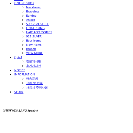
ONLINE SHOP
Necklaces
Bracelets
Earring
Anklet
SURGICAL STEEL
FINGER RING
HAIR ACCESSORIES
925 SILVER
Best Items
New Items
Brooch
VIEW MORE
Q & A
질문게시판
후기게시판
NOTICE
INFORMATION
배송문의
교환 및 반품
사용시 주의사항
STORY
야랑패션(YALANG Jewelry)