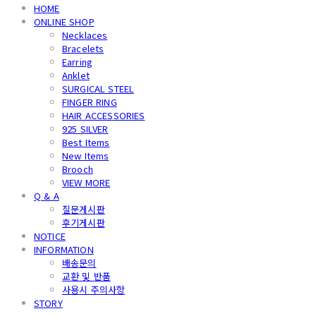
HOME
ONLINE SHOP
Necklaces
Bracelets
Earring
Anklet
SURGICAL STEEL
FINGER RING
HAIR ACCESSORIES
925 SILVER
Best Items
New Items
Brooch
VIEW MORE
Q & A
질문게시판
후기게시판
NOTICE
INFORMATION
배송문의
교환 및 반품
사용시 주의사항
STORY