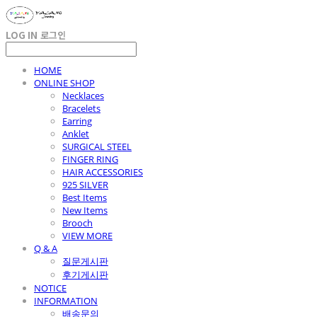
LOG IN
로그인
HOME
ONLINE SHOP
Necklaces
Bracelets
Earring
Anklet
SURGICAL STEEL
FINGER RING
HAIR ACCESSORIES
925 SILVER
Best Items
New Items
Brooch
VIEW MORE
Q & A
질문게시판
후기게시판
NOTICE
INFORMATION
배송문의