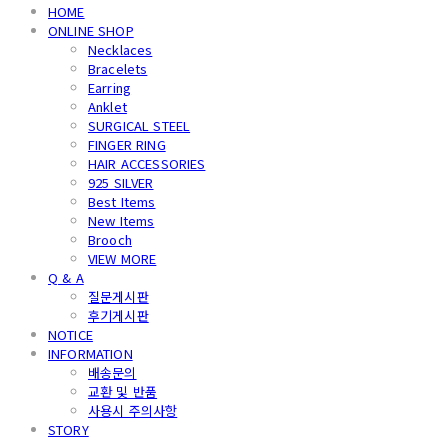
HOME
ONLINE SHOP
Necklaces
Bracelets
Earring
Anklet
SURGICAL STEEL
FINGER RING
HAIR ACCESSORIES
925 SILVER
Best Items
New Items
Brooch
VIEW MORE
Q & A
질문게시판
후기게시판
NOTICE
INFORMATION
배송문의
교환 및 반품
사용시 주의사항
STORY