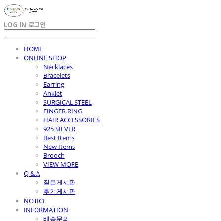
LOG IN
로그인
HOME
ONLINE SHOP
Necklaces
Bracelets
Earring
Anklet
SURGICAL STEEL
FINGER RING
HAIR ACCESSORIES
925 SILVER
Best Items
New Items
Brooch
VIEW MORE
Q & A
질문게시판
후기게시판
NOTICE
INFORMATION
배송문의